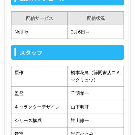
配信サービス
配信状況
Netflix
2月6日～
スタッフ
原作
橋本花鳥（徳間書店コミ
ックリュウ）
監督
千明孝一
キャラクターデザイン
山下明彦
シリーズ構成
神山修一
音楽
黒石ひとみ