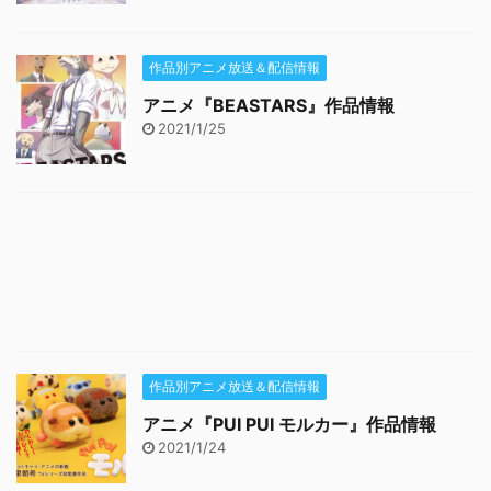
作品別アニメ放送＆配信情報
アニメ『BEASTARS』作品情報
2021/1/25
作品別アニメ放送＆配信情報
アニメ『PUI PUI モルカー』作品情報
2021/1/24