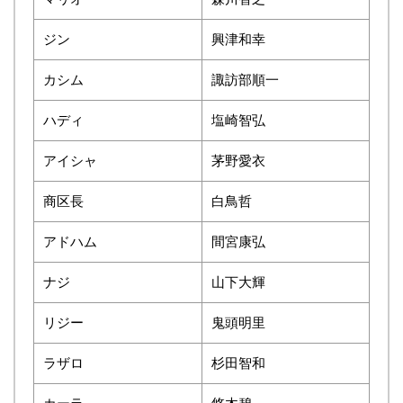
ジン
興津和幸
カシム
諏訪部順一
ハディ
塩崎智弘
アイシャ
茅野愛衣
商区長
白鳥哲
アドハム
間宮康弘
ナジ
山下大輝
リジー
鬼頭明里
ラザロ
杉田智和