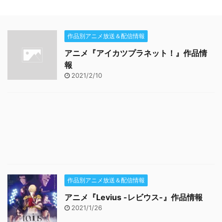
作品別アニメ放送＆配信情報
アニメ『アイカツプラネット！』作品情
報
2021/2/10
作品別アニメ放送＆配信情報
アニメ『Levius -レビウス-』作品情報
2021/1/26