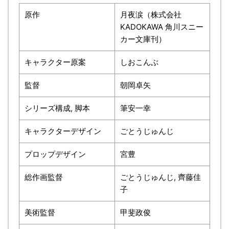
原作
月夜涙（株式会社
KADOKAWA 角川スニー
カー文庫刊）
キャラクター原案
しおこんぶ
監督
朝岡卓矢
シリーズ構成, 脚本
筆安一幸
キャラクターデザイン
ごとうじゅんじ
プロップデザイン
宮豊
総作画監督
ごとうじゅんじ, 齊藤佳
子
美術監督
甲斐政俊