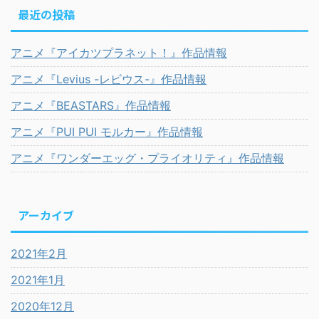
最近の投稿
アニメ『アイカツプラネット！』作品情報
アニメ『Levius -レビウス-』作品情報
アニメ『BEASTARS』作品情報
アニメ『PUI PUI モルカー』作品情報
アニメ『ワンダーエッグ・プライオリティ』作品情報
アーカイブ
2021年2月
2021年1月
2020年12月