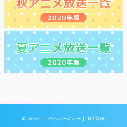
問い合わせ
プライバシーポリシー
運営者情報