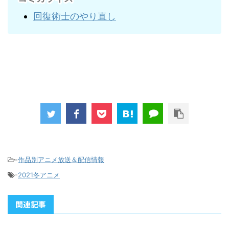
回復術士のやり直し
-
作品別アニメ放送＆配信情報
-
2021冬アニメ
関連記事