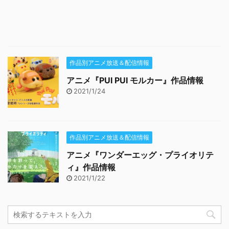
作品別アニメ放送＆配信情報
アニメ『PUI PUI モルカー』作品情報
2021/1/24
作品別アニメ放送＆配信情報
アニメ『ワンダーエッグ・プライオリテ
ィ』作品情報
2021/1/22