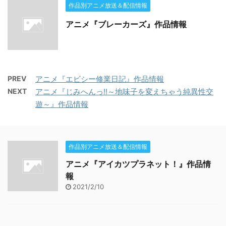
作品別アニメ放送＆配信情報
アニメ『ブレーカーズ』作品情報
PREV
アニメ『エビシー修業日記』作品情報
NEXT
アニメ『じみへんっ!!～地味子を変えちゃう純異性交
遊～』作品情報
作品別アニメ放送＆配信情報
アニメ『アイカツプラネット！』作品情
報
2021/2/10