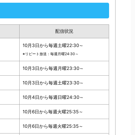
配信状況
10月3日から毎週土曜22:30～
※リピート放送：毎週月曜24:30～
10月3日から毎週月曜23:30～
10月3日から毎週土曜23:30～
10月4日から毎週日曜24:30～
10月6日から毎週火曜25:35～
10月6日から毎週火曜25:35～