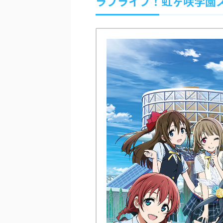
ラブライブ！虹ヶ咲学園