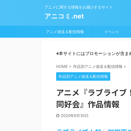
アニメに関する情報をお届けするサイト
アニコミ.net
アニメ放送＆配信情報
イベント
※本サイトにはプロモーションが含ま
HOME
>
作品別アニメ放送＆配信情報
>
作品別アニメ放送＆配信情報
アニメ『ラブライブ
同好会』作品情報
2020年9月30日