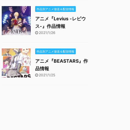
作品別アニメ放送＆配信情報
アニメ『Levius -レビウ
ス-』作品情報
2021/1/26
作品別アニメ放送＆配信情報
アニメ『BEASTARS』作
品情報
2021/1/25