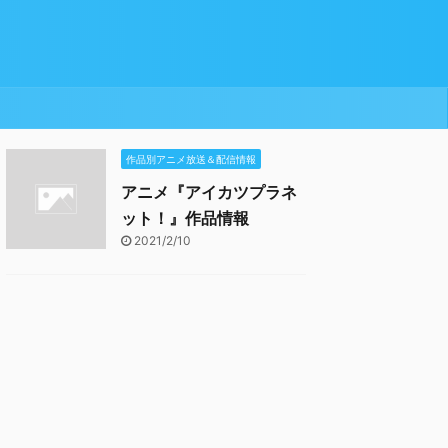
作品別アニメ放送＆配信情報
アニメ『アイカツプラネ
ット！』作品情報
2021/2/10