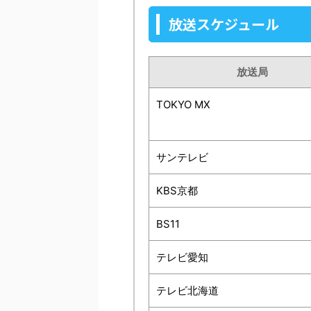
放送スケジュール
放送局
TOKYO MX
サンテレビ
KBS京都
BS11
テレビ愛知
テレビ北海道