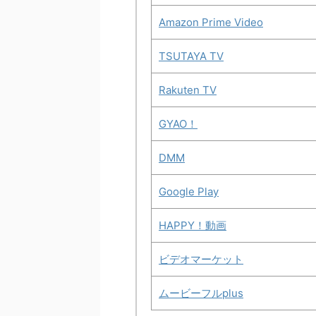
Amazon Prime Video
TSUTAYA TV
Rakuten TV
GYAO！
DMM
Google Play
HAPPY！動画
ビデオマーケット
ムービーフルplus