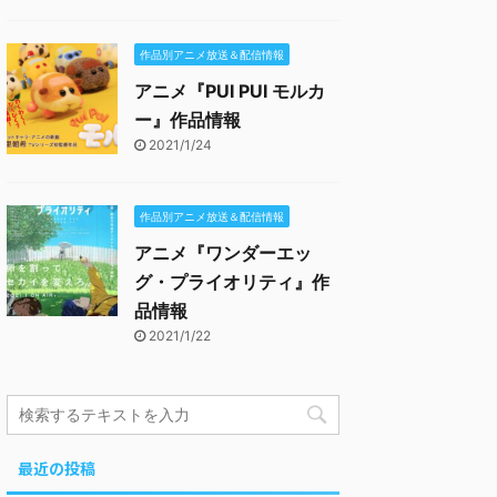
作品別アニメ放送＆配信情報
アニメ『PUI PUI モルカ
ー』作品情報
2021/1/24
作品別アニメ放送＆配信情報
アニメ『ワンダーエッ
グ・プライオリティ』作
品情報
2021/1/22
最近の投稿