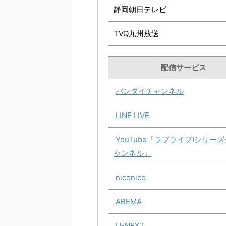
静岡朝日テレビ
TVQ九州放送
配信サービス
バンダイチャンネル
LINE LIVE
YouTube「ラブライブ!シリー
ャンネル」
niconico
ABEMA
U-NEXT