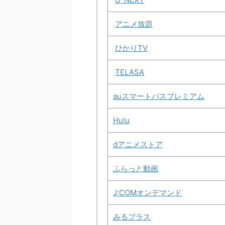
アニメ放題
ひかりTV
TELASA
auスマートパスプレミアム
Hulu
dアニメストア
ふらっと動画
J:COMオンデマンド
みるプラス