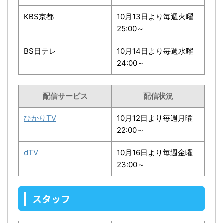
KBS京都
10月13日より毎週火曜
25:00～
BS日テレ
10月14日より毎週水曜
24:00～
配信サービス
配信状況
ひかりTV
10月12日より毎週月曜
22:00～
dTV
10月16日より毎週金曜
23:00～
スタッフ