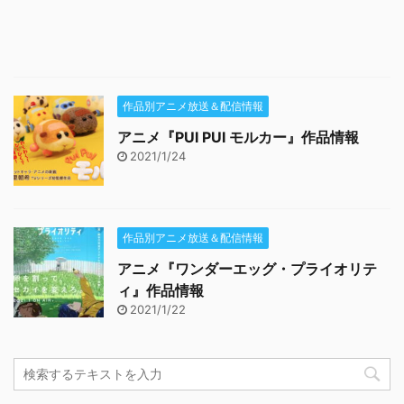
作品別アニメ放送＆配信情報
アニメ『PUI PUI モルカー』作品情報
2021/1/24
作品別アニメ放送＆配信情報
アニメ『ワンダーエッグ・プライオリテ
ィ』作品情報
2021/1/22