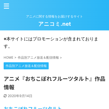
アニメに関する情報をお届けするサイト
アニコミ.net
※本サイトにはプロモーションが含まれておりま
す。
HOME
>
作品別アニメ放送＆配信情報
>
作品別アニメ放送＆配信情報
アニメ『おちこぼれフルーツタルト』作品
情報
2020年9月14日
おちこぼれフルーツタルト