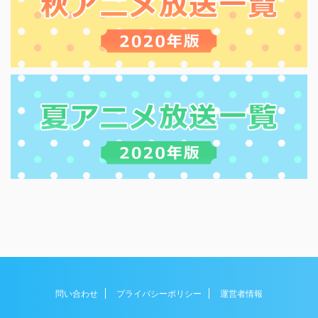
問い合わせ
プライバシーポリシー
運営者情報