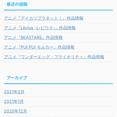
最近の投稿
アニメ『アイカツプラネット！』作品情報
アニメ『Levius -レビウス-』作品情報
アニメ『BEASTARS』作品情報
アニメ『PUI PUI モルカー』作品情報
アニメ『ワンダーエッグ・プライオリティ』作品情報
アーカイブ
2021年2月
2021年1月
2020年12月