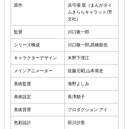
原作
浜弓場 双（まんがタイ
ムきららキャラット/芳
文社）
監督
川口敬一郎
シリーズ構成
川口敬一郎,髙橋龍也
キャラクターデザイン
木野下澄江
メインアニメーター
佐藤元昭,山本篤史
美術監督
海野よしみ
美術設定
長澤順子
美術背景
プロダクション アイ
色彩設計
田川沙里