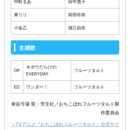
中町るあ
田中貴子
東リリ
前田玲奈
小金乙
堀江由衣
主題歌
キボウだらけの
OP
フルーツタルト
EVERYDAY
ED
ワンダー！
フルーツタルト
©浜弓場 双・芳文社／おちこぼれフルーツタルト製
作委員会
＞TVアニメ『おちこぼれフルーツタルト』公式サイ