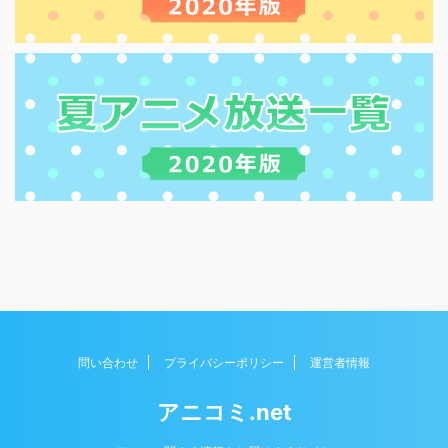
問い合わせ
プライバシーポリシー
運営者情報
アニコミ.net