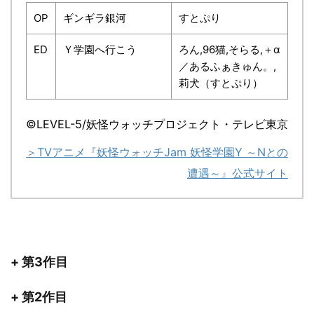
OP
ギンギラ銀河
すとぷり
ED
Ｙ学園へ行こう
ろん,96猫,そらる,＋α
／あるふぁきゅん。,
莉犬（すとぷり）
©LEVEL-5/妖怪ウォッチプロジェクト・テレビ東京
＞TVアニメ『妖怪ウォッチJam 妖怪学園Y ～Nとの
遭遇～』公式サイト
+ 第3作目
+ 第2作目