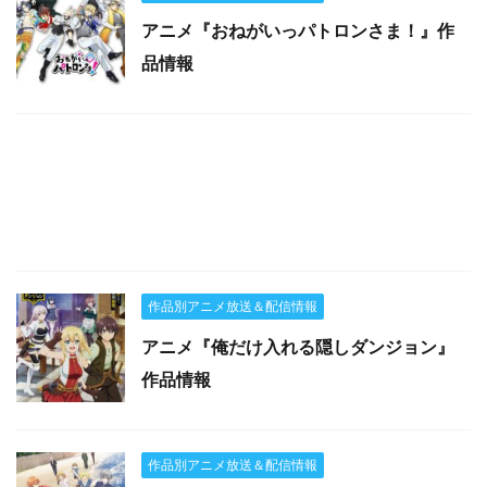
アニメ『おねがいっパトロンさま！』作
品情報
作品別アニメ放送＆配信情報
アニメ『俺だけ入れる隠しダンジョン』
作品情報
作品別アニメ放送＆配信情報