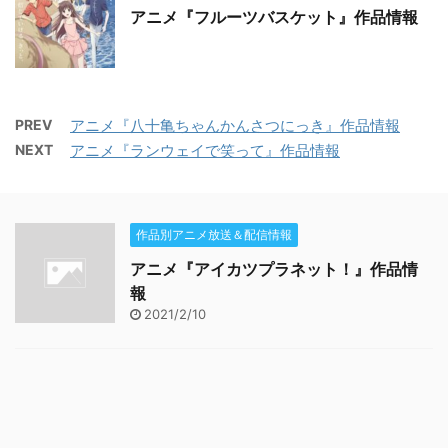
アニメ『フルーツバスケット』作品情報
PREV
アニメ『八十亀ちゃんかんさつにっき』作品情報
NEXT
アニメ『ランウェイで笑って』作品情報
作品別アニメ放送＆配信情報
アニメ『アイカツプラネット！』作品情
報
2021/2/10