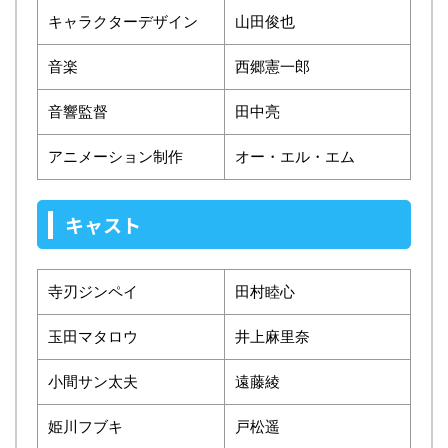
キャラクターデザイン
山田俊也
音楽
西郷憲一郎
音響監督
田中亮
アニメーション制作
オー・エル・エム
キャスト
寺刃ジンペイ
田村睦心
玉田マタロウ
井上麻里奈
小間サン太夫
遠藤綾
姫川フブキ
戸松遥