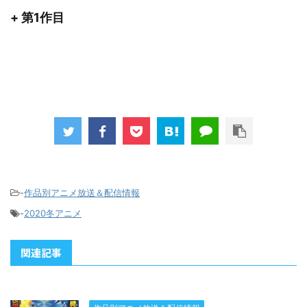
+ 第1作目
-
作品別アニメ放送＆配信情報
-
2020冬アニメ
関連記事