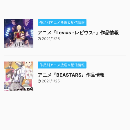
作品別アニメ放送＆配信情報
アニメ『Levius -レビウス-』作品情報
2021/1/26
作品別アニメ放送＆配信情報
アニメ『BEASTARS』作品情報
2021/1/25